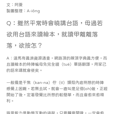
文：阿菱
製圖整理：A-iông
Q：雖然平常時會曉講台語，毋過若
欲用台語來讀繪本，就讀甲離離落
落，欲按怎？
A：這馬有真濟資源通查，網路頂的線頂字典真方便，而
且讀繪本的時陣嘛毋免完全綴（tuè）華語翻譯，用家己
的話來講就會使矣。
一般攏是干焦（kan-
na
）佇（tī）頭殼內底咧想的時陣
感覺上困難，若無去試，就會一直叫是足僫(oh)做，正經
開始了後，定著發覺比所想的較簡單，而且會愈來愈順
利。
語言能力是動態互動的過程，只
要願意開喙，一定會愈