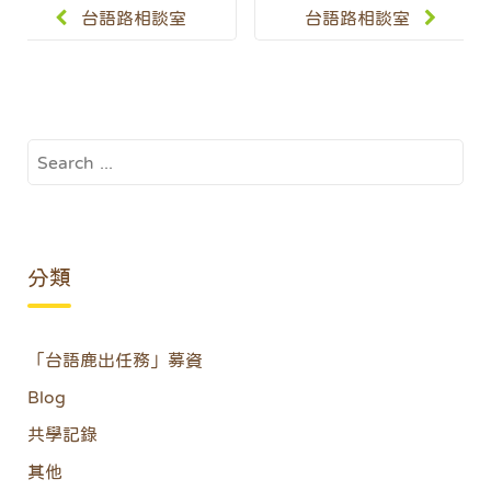
navigation
台語路相談室
台語路相談室
Ep.7 孩子一
Ep.9 孩子聽
句台語都聽不
到台語會排斥
懂耶，怎麼
怎麼辦？(台
Search
辦。(台華對
華對照)
for:
照)
分類
「台語鹿出任務」募資
Blog
共學記錄
其他