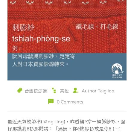
台語按怎講
其他
Author Taigiloo
0 Comments
最近天氣較涼冷(liâng-líng)，昨昏編ê穿一領膨紗衫，囡
仔那摸我ê衫那問講：「媽媽，你ê膨紗衫敢是你ê […]