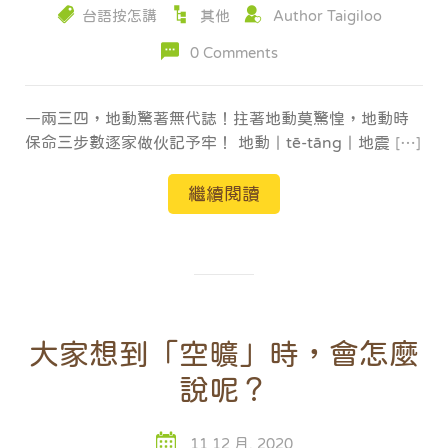
台語按怎講
其他
Author Taigiloo
0 Comments
一兩三四，地動驚著無代誌！拄著地動莫驚惶，地動時
保命三步數逐家做伙記予牢！ 地動｜tē-tāng｜地震
[…]
繼續閱讀
大家想到「空曠」時，會怎麼
說呢？
11 12 月, 2020