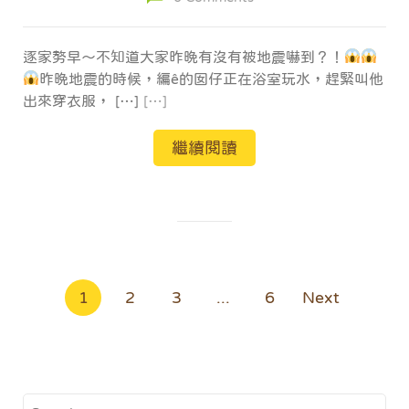
逐家𠢕早～不知道大家昨晚有沒有被地震嚇到？！
昨晚地震的時候，編ê的囡仔正在浴室玩水，趕緊叫他
出來穿衣服， […]
[…]
繼續閱讀
文
1
2
3
...
6
Next
章
導
覽
Search