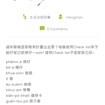
生活台語詞彙
mengshan
0 Comments
過年歇睏逐家敢有計畫出去耍？咱會使用Check list來予
囡仔家己款揹仔—ooh! 提供Check list予逐家家己印~
phāinn-á 揹仔
bō-á 帽仔
khue-sìnn 葵扇
tī 箸
áu-suànn 拗傘
tshuì-am 喙罨
kiān-pó-khah 健保卡
guân-tsú-pit 原子筆