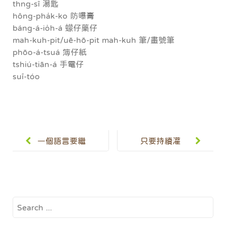
thng-sî 湯匙
hông-pha̍k-ko 防曝膏
báng-á-io̍h-á 蠓仔藥仔
mah-kuh-pit/uē-hō-pit mah-kuh 筆/畫號筆
phōo-á-tsuá 簿仔紙
tshiú-tiān-á 手電仔
sui̋-tóo
Post
navigation
一個語言要繼
只要持續灌
續有活力的延
溉，終有一天
續下去，就是
會綻放出美麗
靠更多人去使
的花朵
Search
用
for: