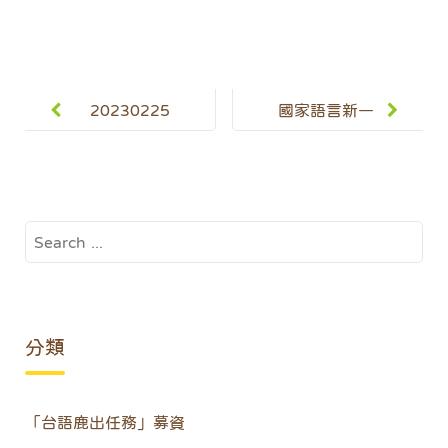
Post
navigation
20230225
國家語言新一
母語家庭生活
章！苗縣僑育
節—古錐市集
客英雙語實小
成立
Search
for:
分類
「台語鹿出任務」募資