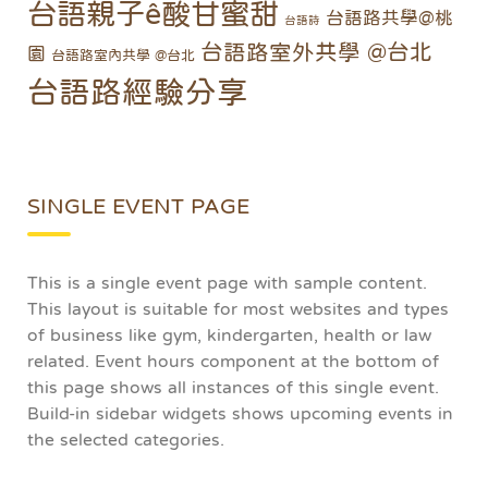
台語親子ê酸甘蜜甜
台語路共學@桃
台語詩
台語路室外共學 @台北
園
台語路室內共學 @台北
台語路經驗分享
SINGLE EVENT PAGE
This is a single event page with sample content.
This layout is suitable for most websites and types
of business like gym, kindergarten, health or law
related. Event hours component at the bottom of
this page shows all instances of this single event.
Build-in sidebar widgets shows upcoming events in
the selected categories.