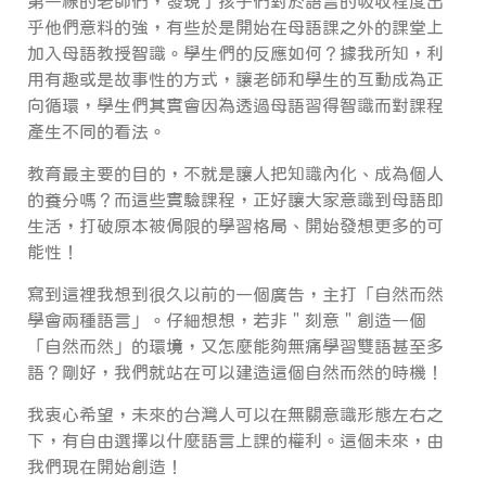
第一線的老師們，發現了孩子們對於語言的吸收程度出
乎他們意料的強，有些於是開始在母語課之外的課堂上
加入母語教授智識。學生們的反應如何？據我所知，利
用有趣或是故事性的方式，讓老師和學生的互動成為正
向循環，學生們其實會因為透過母語習得智識而對課程
產生不同的看法。
教育最主要的目的，不就是讓人把知識內化、成為個人
的養分嗎？而這些實驗課程，正好讓大家意識到母語即
生活，打破原本被侷限的學習格局、開始發想更多的可
能性！
寫到這裡我想到很久以前的一個廣告，主打「自然而然
學會兩種語言」。仔細想想，若非＂刻意＂創造一個
「自然而然」的環境，又怎麼能夠無痛學習雙語甚至多
語？剛好，我們就站在可以建造這個自然而然的時機！
我衷心希望，未來的台灣人可以在無關意識形態左右之
下，有自由選擇以什麼語言上課的權利。這個未來，由
我們現在開始創造！