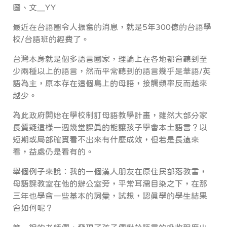
圖、文＿YY
最近在台語圈令人振奮的消息，就是5年300億的台語學
校/台語班的經費了。
台灣本身就是個多語言國家，理論上在各地都會聽到至
少兩種以上的語言，然而平常聽到的語言幾乎是華語/英
語為主，原本存在這個島上的母語，接觸頻率反而越來
越少。
為此政府開始在學校制訂母語教學計畫，雖然大部分家
長質疑這樣一週幾堂課真的能讓孩子學會本土語言？以
短期或局部確實看不出來有什麼成效，但若是長遠來
看，益處仍是看有的。
舉個例子來說：我的一個漢人朋友在原住民部落教書，
母語課教室在他的辦公室旁，平常耳濡目染之下，在那
三年也學會一些基本的詞彙，試想，認真學的學生結果
會如何呢？