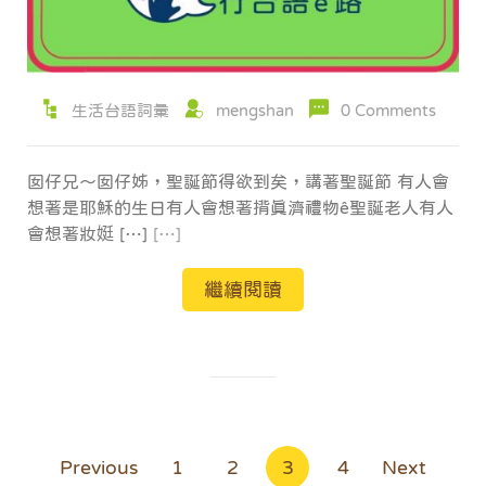
生活台語詞彙
mengshan
0 Comments
囡仔兄～囡仔姊，聖誕節得欲到矣，講著聖誕節 有人會
想著是耶穌的生日有人會想著揹真濟禮物ê聖誕老人有人
會想著妝娗 […]
[…]
繼續閱讀
文
Previous
1
2
3
4
Next
章