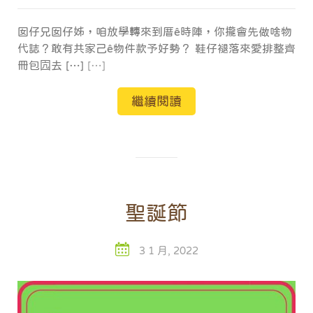
囡仔兄囡仔姊，咱放學轉來到厝ê時陣，你攏會先做啥物
代誌？敢有共家己ê物件款予好勢？ 鞋仔褪落來愛排整齊
冊包囥去 […]
[…]
繼續閱讀
聖誕節
3 1 月, 2022