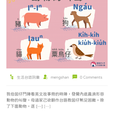
生活台語詞彙
mengshan
0 Comments
我佮囡仔鬥陣看英文故事冊的時陣，發覺內底真濟形容
動物的叫聲，毋過家己欲翻作台語教囡仔煞足困難。除
了下面動物，逐 […]
[…]