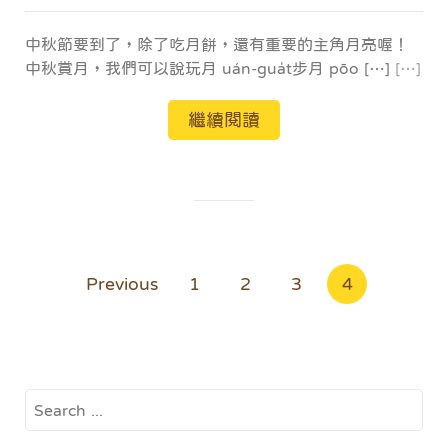
中秋節要到了，除了吃月餅，還有重要的主角月亮喔！
中秋賞月，我們可以說玩月󠇢 uán-gua̍t步月󠇢 pōo […]
[…]
繼續閱讀
文
Previous
1
2
3
4
章
導
覽
Search
for: