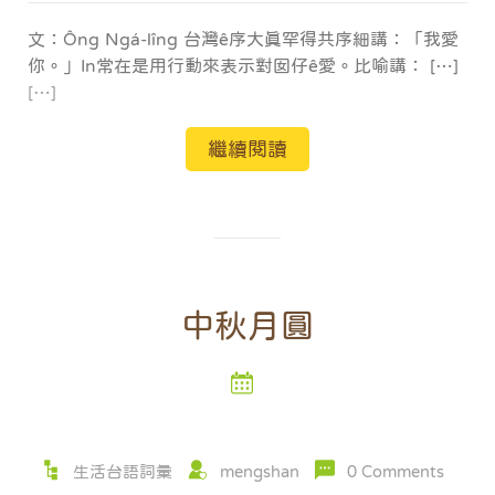
文：Ông Ngá-lîng 台灣ê序大真罕得共序細講：「我愛
你。」In常在是用行動來表示對囡仔ê愛。比喻講： […]
[…]
繼續閱讀
中秋月圓
生活台語詞彙
mengshan
0 Comments