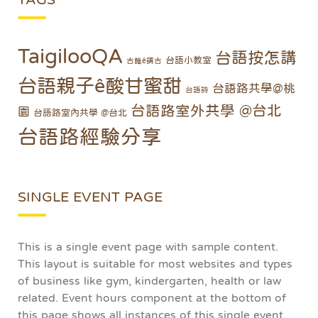
TaigilooQA
台語按怎講
台語小教室
古錐ê講古
台語親子ê酸甘蜜甜
台語路共學@桃
台語詩
台語路室外共學 @台北
園
台語路室內共學 @台北
台語路經驗分享
SINGLE EVENT PAGE
This is a single event page with sample content.
This layout is suitable for most websites and types
of business like gym, kindergarten, health or law
related. Event hours component at the bottom of
this page shows all instances of this single event.